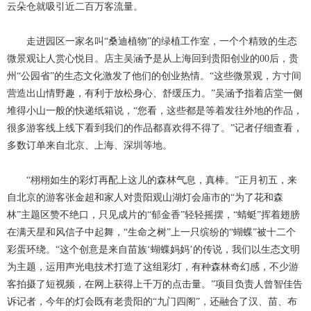
云朵仓就吸引近二百万客流量。
走进园区一家名叫
“桑迪植物”的绿植工作室，一个个精致的生态
微景观让人赏心悦目。店主吴涵予是从上海回到贵阳创业的00后，贵
州“公园省”的生态文化激发了他们的创业热情。“这些微景观，方寸间
营造出山情野趣，有利于放松身心、舒缓压力。”吴涵予指着店堂一侧
堆得小山一般的快递纸箱说，“您看，这些都是等着发往外地的作品，
很多游客线上线下看到我们的作品都喜欢得不得了。”记者仔细查看，
多数订单来自北京、上海、深圳等地。
“栩栩如生的彩灯再配上这儿的森林气息，真棒。”正月初五，来
自北京的游客张金超和家人对贵阳观山湖灯会庙市的“为了花和森
林”主题区赞不绝口，只见成片的“郁金香”轻轻摇摆，“蜻蜓”挥着翅膀
在满天星和风信子中起舞，“生命之树”上一只缤纷的“蝴蝶”被十二个
彩蛋环绕。“这个创意是来自苗族‘蝴蝶妈妈’的传说，我们以生态文明
为主题，运用声光电技术打造了这组彩灯，有种森林奇幻感，不少游
客拍摄了短视频，在网上获得上千万的点击量。”项目负责人曾智佳告
诉记者，今年的灯会既有老贵阳的“九门四阁”，还融合了汉、苗、布