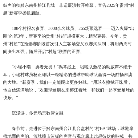
鼓声响彻黔东南州榕江县城，非遗展演拉开帷幕，宣告2025年贵州“村
超”新赛季扬帆启航。
108个村报名参赛、3000余名球员、265场预选赛——迈入火爆“出
圈”的第3年，新赛季的贵州“村超”规模更大，精彩更甚。今年，贵
州“村超”在预选赛阶段首次引入主客场交叉双赛淘汰制，将用两周时
间决出20强，随后开启“村超”联赛的正赛。
“小瑞小瑞，勇者无畏！”揭幕战上，啦啦队激昂的助威声不绝于
耳，小瑞村球员杨正雄以一粒精彩的进球帮助球队赢得一场酣畅淋漓
的大胜。“新赛季，我们一定能踢出更多好球。”用球衣擦拭汗珠后，
他自信满满地说，“欢迎球迷朋友来榕江看球，和我们一起享受足球的
快乐。”
沉浸游，多元场景数智交融
春节前，走进位于黔东南州台江县台盘村的
“村BA”球场，球鞋摩
擦地面的声响、篮球撞击篮板的声音与观众席上此起彼伏的呐喊，共