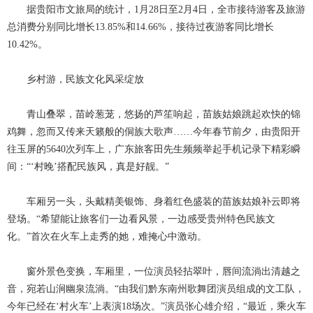
据贵阳市文旅局的统计，1月28日至2月4日，全市接待游客及旅游
总消费分别同比增长13.85%和14.66%，接待过夜游客同比增长
10.42%。
乡村游，民族文化风采绽放
青山叠翠，苗岭葱茏，悠扬的芦笙响起，苗族姑娘跳起欢快的锦
鸡舞，忽而又传来天籁般的侗族大歌声
……今年春节前夕，由贵阳开
往玉屏的5640次列车上，广东旅客田先生频频举起手机记录下精彩瞬
间：“‘村晚’搭配民族风，真是好靓。”
车厢另一头，头戴精美银饰、身着红色盛装的苗族姑娘补云即将
登场。
“希望能让旅客们一边看风景，一边感受贵州特色民族文
化。”首次在火车上走秀的她，难掩心中激动。
窗外景色变换，车厢里，一位演员轻拈翠叶，唇间流淌出清越之
音，宛若山涧幽泉流淌。
“由我们黔东南州歌舞团演员组成的文工队，
今年已经在‘村火车’上表演18场次。”演员张心雄介绍，“最近，乘火车