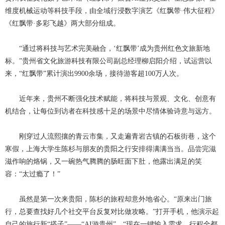
维度机械运动等科技手段，由全域行浸数字演艺《红飘带·伟大征程》
《红飘带·多彩飞越》两大部分组成。
“通过将科技与艺术完美融合，‘红飘带’成为贵州红色文旅新地
标。”贵州省文化旅游科技有限公司副总经理柳启阳介绍，试运营以
来，“红飘带”累计演出9900余场，接待游客超100万人次。
近年来，贵州不断强化技术赋能，将科技与景观、文化、创意有
机结合，让每位到访者在科技感十足的场景中尽情体验诗意与远方。
刚穿过人流熙攘的青云市集，又走遍青岩古镇的石板街巷，这个
寒假，上海大学生陈杉与朋友的贵阳之行安排得满满当当。品尝完滋
滋作响的烙锅，又一碗热气腾腾的肠旺面下肚，他露出满足的笑
容：
“太过瘾了！”
虽然是第一次来贵阳，陈杉的旅程却意外地省心。
“原来出门旅
行，总要查找好几个社交平台反复对比做攻略。”打开手机，他演示起
自己的旅行新“搭子”——“AI游贵州”。“现在一键输入需求，行程全都