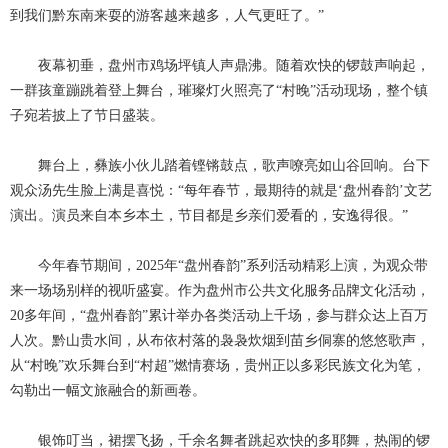
到我们黔东南来耍的游客越来越多，人气更旺了。”
夜幕初垂，盘州市鸡场坪镇人声鼎沸。随着欢快的锣鼓声响起，
一群孩童蹦跳着登上舞台，璀璨灯火照亮了
“村晚”活动现场，整个镇
子宛若披上了节日盛装。
舞台上，彝族小伙儿踏着铿锵鼓点，歌声嘹亮如山谷回响。台下
观众汤先生脸上满是喜悦：
“每年春节，最期待的就是‘盘州春韵’文艺
演出。演员来自本乡本土，节目都是乡亲们爱看的，安逸得很。”
今年春节期间，2025年“盘州春韵”系列活动精彩上演，为观众带
来一场场别样的视听盛宴。作为盘州市公共文化服务品牌文化活动，
20多年间，“盘州春韵”累计举办各类活动上千场，参与群众达上百万
人次。黔山贵水间，从布依村落的袅袅炊烟到苗乡侗寨的悠悠歌声，
从“村晚”欢乐舞台到“村超”燃情赛场，贵州正以多彩民族文化为笔，
勾勒出一幅文旅融合的新画卷。
银饰叮当，裙摆飞扬，千余名舞者跳起欢快的多耶舞，热闹的锣