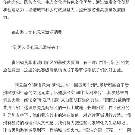
传统文化、民族文化、生态文化等特色文化优势，通过激发文化创新
和创造活力，增进城市和乡村旅游魅力，提升旅游业高质量发展能
力。
都市游，文化元素激活消费
“到阿云朵仓玩儿滑板去！”
贵州省贵阳市观山湖区的高楼大厦间，有一片叫
“阿云朵仓”的文
旅创意园，这里的比赛级滑板场地成了春节假期孩子们的好去处。
“‘阿云朵仓’彝语意为‘梦想之地’，园区每个活动场所都融合了贵
州民族和生态的文化元素，比如演出空间叫‘大利戏台’，其灵感来自
侗族大歌；阅读空间‘洗马书院’来自阳明悟道的典故。”园区总裁助理
董洁介绍，这里原先是商务区的一片山坡地，长期闲置。在区政府的
引导和支持下，他们看准其中的潜在价值，对这片区域进行改造。“贵
州有独特的地理和人文气息，我们努力把这些元素转化为生活印记，
让市民和游客感受到不一样的城市烟火气。”董洁介绍，不到一年，阿