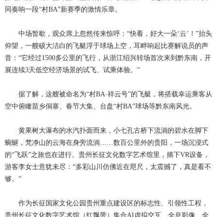
同奏响一段“村BA”新赛季的激情乐章。
中场暂歇，观众席上忽然传来惊呼：
“快看，好大一朵‘云’！”抬头
仰望，一艘硕大洁白的飞艇浮于球场上空，耳畔响起比赛解说员的声
音：“它经过1500多公里的飞行，从浙江绍兴转场首次来到黔东南，开
展连续3天低空经济场景的试飞、试乘体验。”
据了解，这艘被命名为
“村BA·祥云号”的飞艇，将搭载幸运乘客从
空中俯瞰苗乡侗寨、春节大集、台盘“村BA”球场等黔东南风光。
黄果树大瀑布的水汽扑面而来，小七孔古桥下流淌的碧水在脚下
蜿蜒，梵净山的云海在身旁流淌
……数百公里外的贵阳，一场沉浸式
的“飞跃”之旅也在进行。贵州长征文化数字艺术馆里，摘下VR设备，
游客李女士意犹未尽：“多彩山川仿佛近在咫尺，太震撼了，真是看不
够。”
作为长征国家文化公园贵州重点建设区的标志性、引领性工程，
贵州长征文化数字艺术馆（红飘带）集合AI虚拟交互、全息影像、全