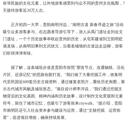
依等民族的文化
元素，让外地游客感受到与众不同的贵州文化氛围，
7
天接待游客近20万人次。
正月初四一大早，贵阳南明河边，
“南明古道 新春寻迹之旅”活动
吸引众多游客参与。在志愿者导游引导下，游人从禹门遗址走到会文
门遗址，一个个历史故事串联起贵州的历史，从屯军建省到王阳明贬
谪龙场，从南明旧事到文武状元，沿着老城墙的古道边走边聊，游客
们听得津津有味。
据了解，这条城垣步道是贵阳市按照
“塑造节点、连通轴线、活化
片区、还原记忆”的思路创新打造。“我们做了大量挖掘工作，收集明
代至民国近600套历史古籍资料，通过修复老照片，重绘历史舆图，展
示古代城市风貌及城垣形态。”项目设计师李洋说，“我们通过挖掘文
物背后的文化基因、精神内涵和历史故事，设计制作文化景观和元素
符号，留住了城市记忆，也吸引了游客前来citywalk。”据介绍，贵阳
市南明区还引入社会资本参与建设与运营，通过“文脉挖掘、运营前
置”，促进项目增值，确保持续发展。