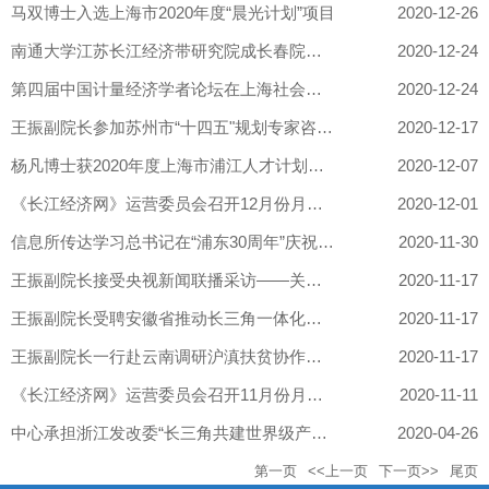
马双博士入选上海市2020年度“晨光计划”项目
2020-12-26
南通大学江苏长江经济带研究院成长春院长一行来我中心调研
2020-12-24
第四届中国计量经济学者论坛在上海社会科学院举行 王振副院长出...
2020-12-24
王振副院长参加苏州市“十四五"规划专家咨询会
2020-12-17
杨凡博士获2020年度上海市浦江人才计划资助
2020-12-07
《长江经济网》运营委员会召开12月份月度例会
2020-12-01
信息所传达学习总书记在“浦东30周年”庆祝大会重要讲话精神
2020-11-30
王振副院长接受央视新闻联播采访——关于习近平总书记在浦东开发开...
2020-11-17
王振副院长受聘安徽省推动长三角一体化发展专家咨询委员会副主任
2020-11-17
王振副院长一行赴云南调研沪滇扶贫协作情况
2020-11-17
《长江经济网》运营委员会召开11月份月度例会
2020-11-11
中心承担浙江发改委“长三角共建世界级产业集群推进路径研究”
2020-04-26
第一页
<<上一页
下一页>>
尾页