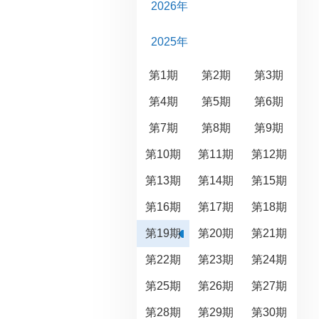
2026年
2025年
第1期
第2期
第3期
第4期
第5期
第6期
第7期
第8期
第9期
第10期
第11期
第12期
第13期
第14期
第15期
第16期
第17期
第18期
第19期
第20期
第21期
第22期
第23期
第24期
第25期
第26期
第27期
第28期
第29期
第30期