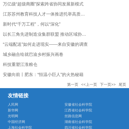
万亿级“超级商圈”探索跨省协同发展新模式
江苏苏州教育科技人才一体推进托举高质量发展
新时代“千万工程”，何以“深化”
以长三角先进制造业集群联盟 推动区域协同发展迈向更高水平
“云端配送”如何走进现实——来自安徽的调查
城乡融合绘就巴渝乡村振兴画卷
科技重塑江淮粮仓
安徽向前丨肥东：“恒温小巨人”的火热秘籍
第一页
<<上一页
下一页>>
尾页
友情链接
人民网
安徽省社会科学院
新华网
江西省社会科学院
光明网
丝路信息网
中国经济网
湖南省社会科学院
上海社会科学院
四川省社会科学院